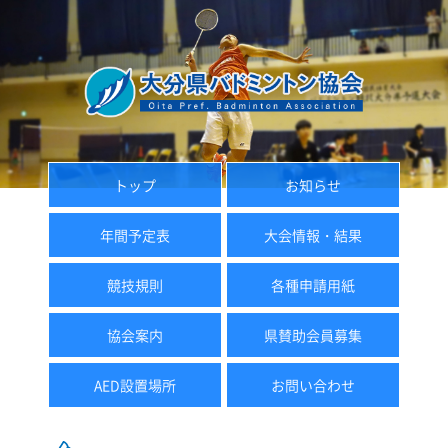
トップ
お知らせ
年間予定表
大会情報・結果
競技規則
各種申請用紙
協会案内
県賛助会員募集
AED設置場所
お問い合わせ