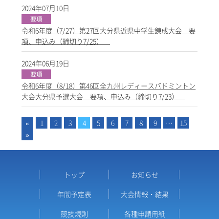
2024年07月10日
令和6年度（7/27）第27回大分県近県中学生錬成大会 要
項、申込み（締切り7/25）
2024年06月19日
令和6年度（8/18）第46回全九州レディースバドミントン
大会大分県予選大会 要項、申込み（締切り7/23）
«
1
2
3
4
5
6
7
8
9
…
15
»
トップ
お知らせ
年間予定表
大会情報・結果
競技規則
各種申請用紙