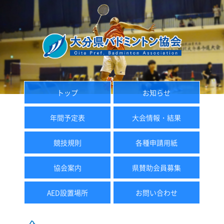
トップ
お知らせ
年間予定表
大会情報・結果
競技規則
各種申請用紙
協会案内
県賛助会員募集
AED設置場所
お問い合わせ