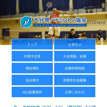
トップ
お知らせ
年間予定表
大会情報・結果
競技規則
各種申請用紙
協会案内
県賛助会員募集
AED設置場所
お問い合わせ