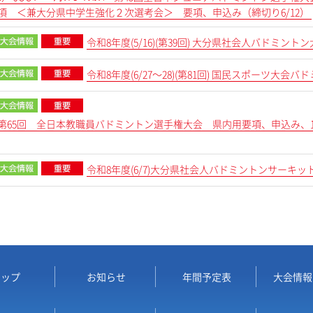
項 ＜兼大分県中学生強化２次選考会＞ 要項、申込み（締切り6/12）
令和8年度(5/16)(第39回) 大分県社会人バドミント
令和8年度(6/27～28)(第81回) 国民スポーツ大
～8)第65回 全日本教職員バドミントン選手権大会 県内用要項、申込み、
令和8年度(6/7)大分県社会人バドミントンサーキット
トップ
お知らせ
年間予定表
大会情報