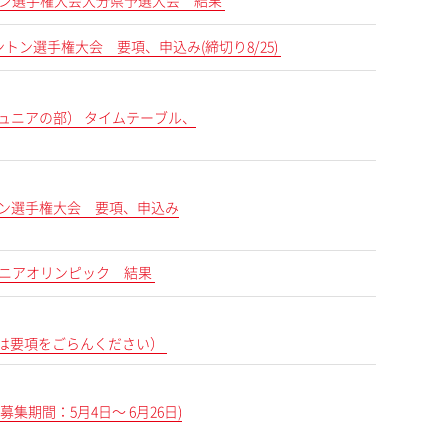
ミントン選手権大会大分県予選大会 結果
ミントン選手権大会 要項、申込み(締切り8/25)
ジュニアの部） タイムテーブル、
ドミントン選手権大会 要項、申込み
ジュニアオリンピック 結果
は要項をごらんください）
集期間：5月4日～ 6月26日)