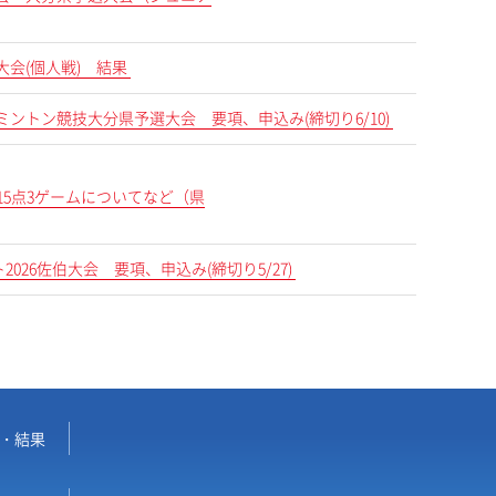
ン大会(個人戦) 結果
会バドミントン競技大分県予選大会 要項、申込み(締切り6/10)
15点3ゲームについてなど（県
2026佐伯大会 要項、申込み(締切り5/27)
・結果