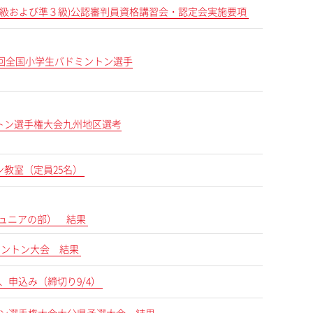
ドミントン協会(３級および準３級)公認審判員資格講習会・認定会実施要項
35回全国小学生バドミントン選手
トン選手権大会九州地区選考
ン教室（定員25名）
（ジュニアの部） 結果
ドミントン大会 結果
申込み（締切り9/4）