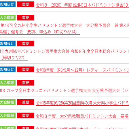
令和８（2026）年度 (公財)日本バ
9）第43回 全九州小学生バドミントン選手権大会 大分県予選会 兼 第
県選手選考会 要項、申込み（締切り8/14）
3回全九州総合バドミントン選手権大会兼 令和８年度全日本総合バドミン
締切り7/27）
令和8年度（R8/9月～12月）レディースバドミント
～5)JOCカップ全日本ジュニアバドミントン選手権大会 大分県予選大会
令和8年度(6/28)第20回豊饒の海 大分県小学生バ
令和８年度 大分県教職員バドミントン大会 要項、