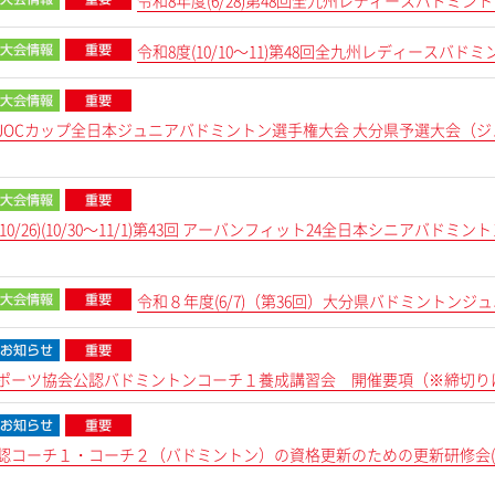
令和8年度(6/28)第48回全九州レディースバド
令和8度(10/10～11)第48回全九州レディースバド
～5)JOCカップ全日本ジュニアバドミントン選手権大会 大分県予選大会（
4～10/26)(10/30～11/1)第43回 アーバンフィット24全日本シニアバ
令和８年度(6/7)（第36回）大分県バドミントン
ポーツ協会公認バドミントンコーチ１養成講習会 開催要項（※締切り
1)公認コーチ１・コーチ２（バドミントン）の資格更新のための更新研修会(募