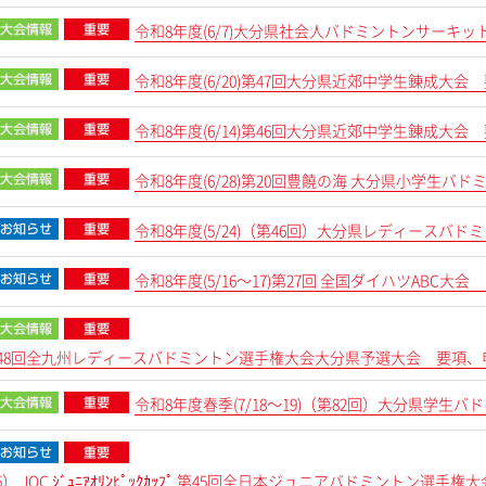
令和8年度(6/7)大分県社会人バドミントンサーキッ
令和8年度(6/20)第47回大分県近郊中学生錬成大会 
令和8年度(6/14)第46回大分県近郊中学生錬成大会 
令和8年度(6/28)第20回豊饒の海 大分県小学生バド
令和8年度(5/24)（第46回）大分県レディース
令和8年度(5/16～17)第27回 全国ダイハツABC
8)第48回全九州レディースバドミントン選手権大会大分県予選大会 要項、
令和8年度春季(7/18～19)（第82回）大分県学生バ
5） JOC ｼﾞｭﾆｱｵﾘﾝﾋﾟｯｸｶｯﾌﾟ 第45回全日本ジュニアバドミントン