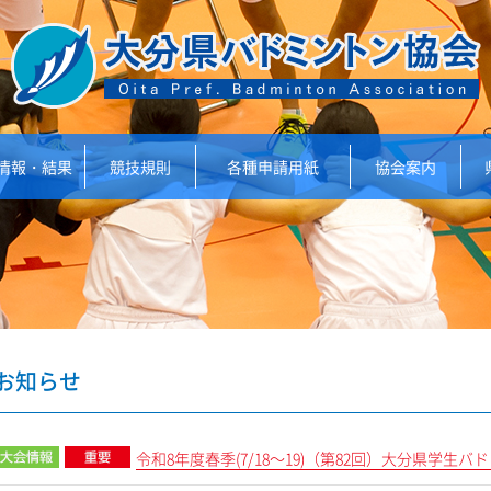
情報・結果
競技規則
各種申請用紙
協会案内
お知らせ
令和8年度春季(7/18～19)（第82回）大分県学