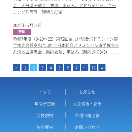
会 大分県予選会 要項、申込み、アドバイザー、コー
チング許可等（締切り8/18）
2025年07月21日
令和7年度（9/20～22）第72回全九州総合バドミントン選
手権大会兼令和7年度 全日本総合バドミントン選手権大会
九州地区選考会 県内要項、申込み（県内〆切8/6）
«
1
2
3
4
5
6
7
…
15
»
トップ
お知らせ
年間予定表
大会情報・結果
競技規則
各種申請用紙
協会案内
お問い合わせ