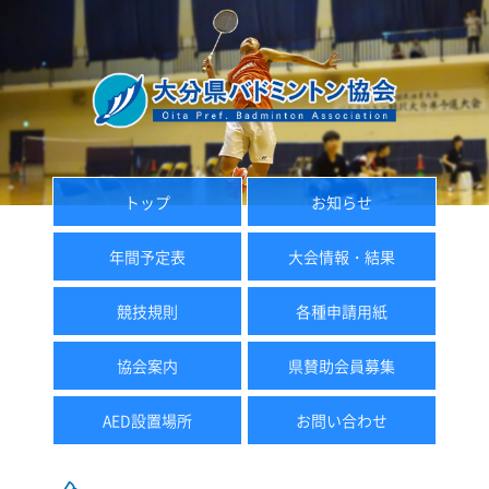
トップ
お知らせ
年間予定表
大会情報・結果
競技規則
各種申請用紙
協会案内
県賛助会員募集
AED設置場所
お問い合わせ