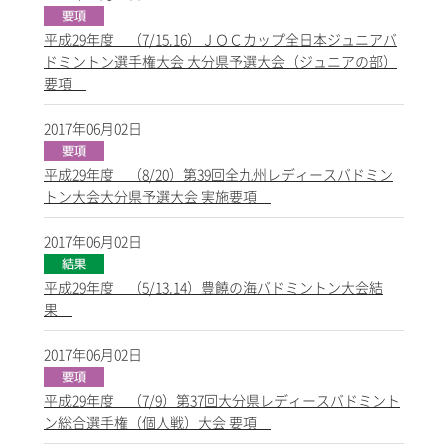
平成29年度 （7/15.16）ＪＯＣカップ全日本ジュニアバ
ドミントン選手権大会 大分県予選大会（ジュニアの部）
要項
2017年06月02日
平成29年度 （8/20）第39回全九州レディースバドミン
トン大会大分県予選大会 実施要項
2017年06月02日
平成29年度 （5/13.14）豊饒の海バドミントン大会結
果
2017年06月02日
平成29年度 （7/9）第37回大分県レディースバドミント
ン総合選手権（個人戦）大会 要項