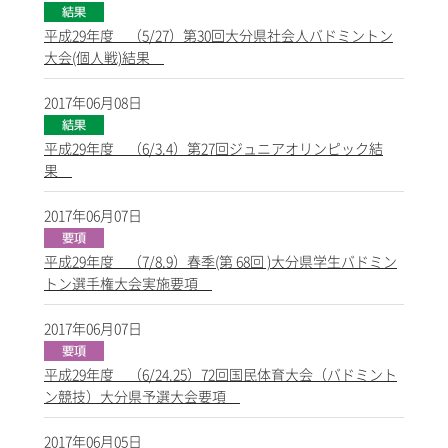
平成29年度 （5/27）第30回大分県社会人バドミントン
大会(個人戦)結果
2017年06月08日
平成29年度 （6/3.4）第27回ジュニアオリンピック結
果
2017年06月07日
平成29年度 （7/8.9）春季(第 68回 )大分県学生バドミン
トン選手権大会実施要項
2017年06月07日
平成29年度 （6/24.25）72回国民体育大会（バドミント
ン競技）大分県予選大会要項
2017年06月05日