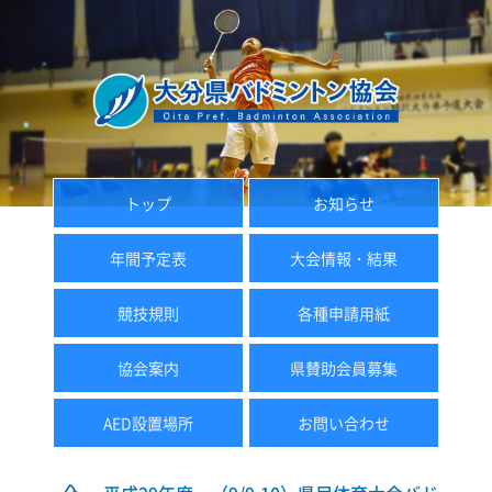
トップ
お知らせ
年間予定表
大会情報・結果
競技規則
各種申請用紙
協会案内
県賛助会員募集
AED設置場所
お問い合わせ