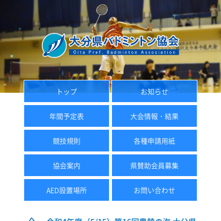
トップ
お知らせ
年間予定表
大会情報・結果
競技規則
各種申請用紙
協会案内
県賛助会員募集
AED設置場所
お問い合わせ