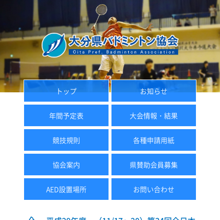
トップ
お知らせ
年間予定表
大会情報・結果
競技規則
各種申請用紙
協会案内
県賛助会員募集
AED設置場所
お問い合わせ