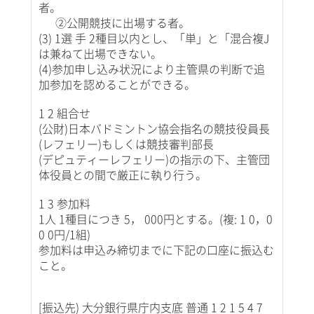
者。
②公開競技に出場する者。
(3) 1選 手 2種目以内とし、「単」と「混合複J
は兼ねて出場できない。
(4)参加申し込み状況により主管県の判断で追
加参加を認めることができる。
1 2 組合せ
(公財)日本バドミントン協会指名の競技役員長
(レフェリー)もしくは競技審判部長
(デピュティーレフェリー)の指示の下、主管団
体役員との間で厳正に執り行う。
1 3 参加料
1人 1種目につき 5， 000円とする。(複: 1 0，0
0 0円/1組)
参加料は申込み締切までに下記の口座に振込む
こと。
[振込先) 大分銀行県庁内支底 普通 1 2 1 5 4 7