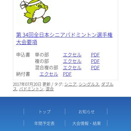
第 34回全日本シニアバドミントン選手権
大会要項
申込書 単の部
エクセル
PDF
複の部
エクセル
PDF
混合複の部
エクセル
PDF
納付書
エクセル
PDF
2017年07月20日 更新 / タグ:
シニア
,
シングルス
,
ダブル
ス
,
バドミントン
,
混合
トップ
お知らせ
年間予定表
大会情報・結果