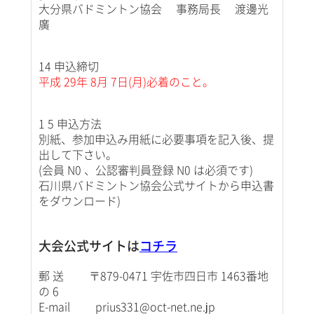
大分県バドミントン協会 事務局長 渡邊光
廣
14 申込締切
平成 29年 8月 7日(月)必着のこと。
1 5 申込方法
別紙、参加申込み用紙に必要事項を記入後、提
出して下さい。
(会員 N0 、公認審判員登録 N0 は必須です)
石川県バドミントン協会公式サイトから申込書
をダウンロード)
大会公式サイトは
コチラ
郵 送 〒879-0471 宇佐市四日市 1463番地
の 6
E-mail prius331@oct-net.ne.jp