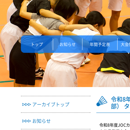
トップ
お知らせ
年間予定表
大会
令和8
アーカイブトップ
部） 
お知らせ
令和8年度JO