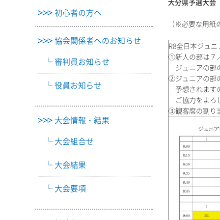
大分県予選大会
初心者の方へ
（※必要な用紙
協会関係者へのお知らせ
R8全日本ジュ
①新人の部は７／
審判員お知らせ
ジュニアの部の
②ジュニアの部
役員お知らせ
予想されますの
ご協力をよろし
③観客席の割り
大会情報・結果
大会組合せ
大会結果
大会要項