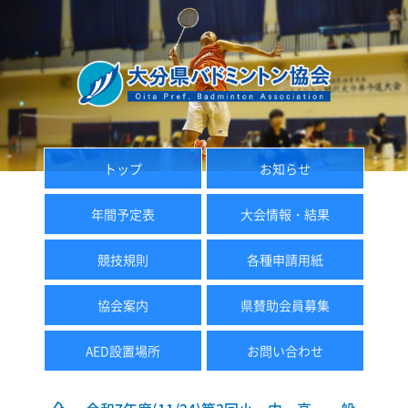
トップ
お知らせ
年間予定表
大会情報・結果
競技規則
各種申請用紙
協会案内
県賛助会員募集
AED設置場所
お問い合わせ