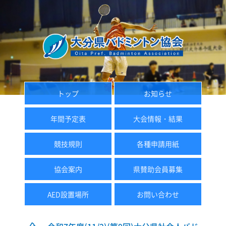
トップ
お知らせ
年間予定表
大会情報・結果
競技規則
各種申請用紙
協会案内
県賛助会員募集
AED設置場所
お問い合わせ