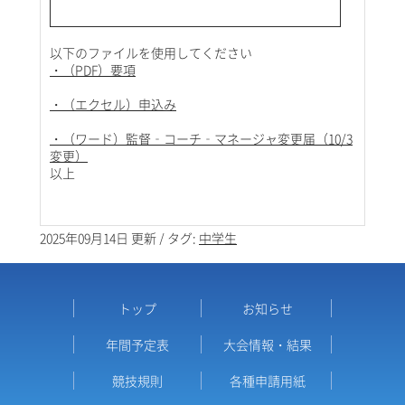
以下のファイルを使用してください
・（PDF）要項
・（エクセル）申込み
・（ワード）監督‐コーチ‐マネージャ変更届（10/3
変更）
以上
2025年09月14日 更新 / タグ:
中学生
トップ
お知らせ
年間予定表
大会情報・結果
競技規則
各種申請用紙