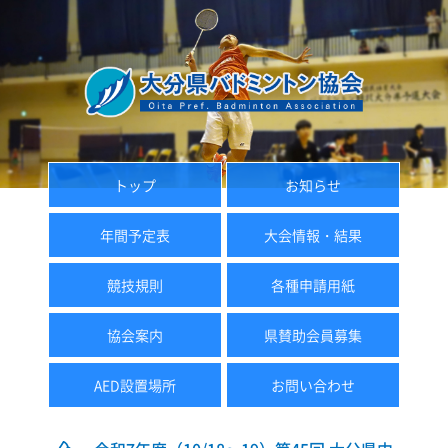
トップ
お知らせ
年間予定表
大会情報・結果
競技規則
各種申請用紙
協会案内
県賛助会員募集
AED設置場所
お問い合わせ