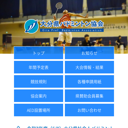
トップ
お知らせ
年間予定表
大会情報・結果
競技規則
各種申請用紙
協会案内
県賛助会員募集
AED設置場所
お問い合わせ