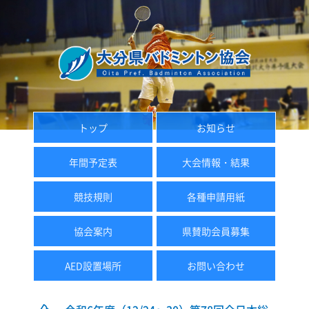
トップ
お知らせ
年間予定表
大会情報・結果
競技規則
各種申請用紙
協会案内
県賛助会員募集
AED設置場所
お問い合わせ