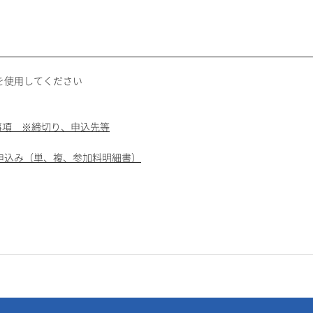
を使用してください
事項 ※締切り、申込先等
申込み（単、複、参加料明細書）