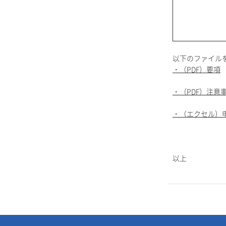
以下のファイル
・（PDF）要項
・（PDF）注意
・（エクセル）
以上