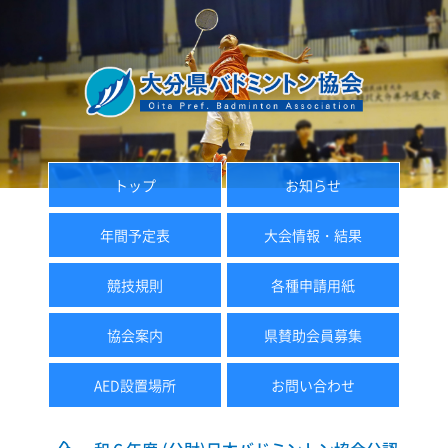
トップ
お知らせ
年間予定表
大会情報・結果
競技規則
各種申請用紙
協会案内
県賛助会員募集
AED設置場所
お問い合わせ