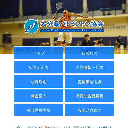
トップ
お知らせ
年間予定表
大会情報・結果
競技規則
各種申請用紙
協会案内
県賛助会員募集
AED設置場所
お問い合わせ