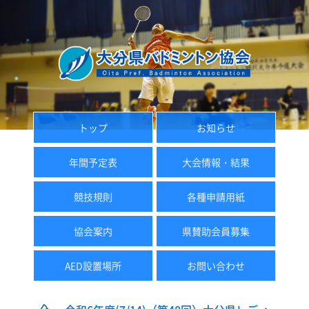
トップ
お知らせ
年間予定表
大会情報・結果
競技規則
各種申請用紙
協会案内
県賛助会員募集
AED設置場所
お問い合わせ