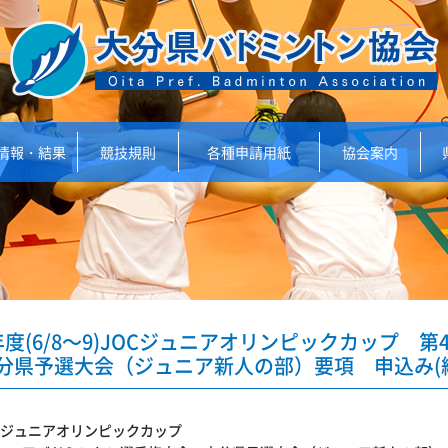
情報・結果
競技規則
各種申請用紙
協会案内
年度(6/8～9)JOCジュニアオリンピックカップ
分県予選大会（ジュニア新人の部）要項 申込み(締切
OCジュニアオリンピックカップ