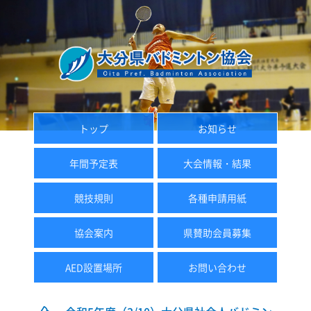
トップ
お知らせ
年間予定表
大会情報・結果
競技規則
各種申請用紙
協会案内
県賛助会員募集
AED設置場所
お問い合わせ