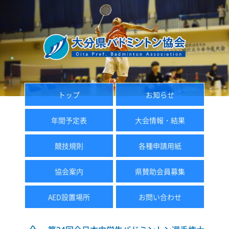
トップ
お知らせ
年間予定表
大会情報・結果
競技規則
各種申請用紙
協会案内
県賛助会員募集
AED設置場所
お問い合わせ