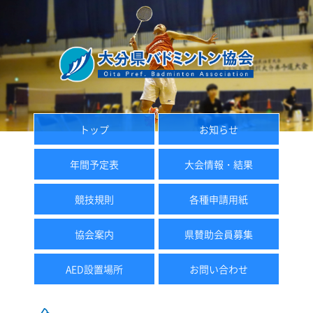
トップ
お知らせ
年間予定表
大会情報・結果
競技規則
各種申請用紙
協会案内
県賛助会員募集
AED設置場所
お問い合わせ