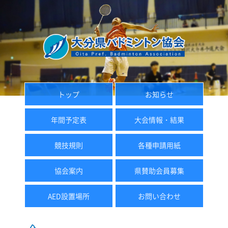
トップ
お知らせ
年間予定表
大会情報・結果
競技規則
各種申請用紙
協会案内
県賛助会員募集
AED設置場所
お問い合わせ