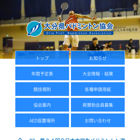
トップ
お知らせ
年間予定表
大会情報・結果
競技規則
各種申請用紙
協会案内
県賛助会員募集
AED設置場所
お問い合わせ