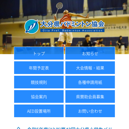
トップ
お知らせ
年間予定表
大会情報・結果
競技規則
各種申請用紙
協会案内
県賛助会員募集
AED設置場所
お問い合わせ