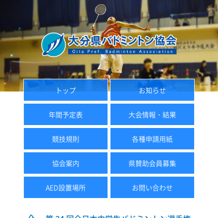
トップ
お知らせ
年間予定表
大会情報・結果
競技規則
各種申請用紙
協会案内
県賛助会員募集
AED設置場所
お問い合わせ