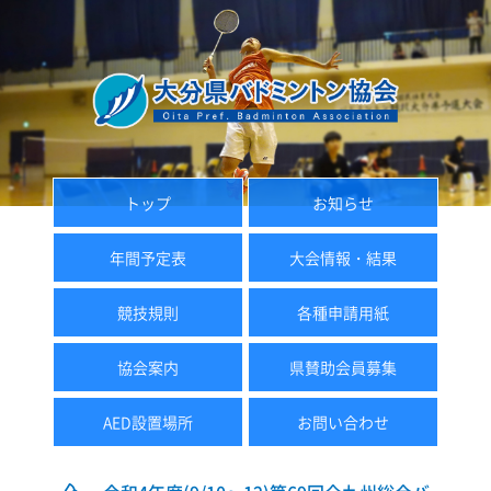
トップ
お知らせ
年間予定表
大会情報・結果
競技規則
各種申請用紙
協会案内
県賛助会員募集
AED設置場所
お問い合わせ