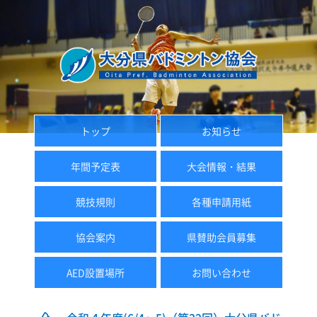
トップ
お知らせ
年間予定表
大会情報・結果
競技規則
各種申請用紙
協会案内
県賛助会員募集
AED設置場所
お問い合わせ