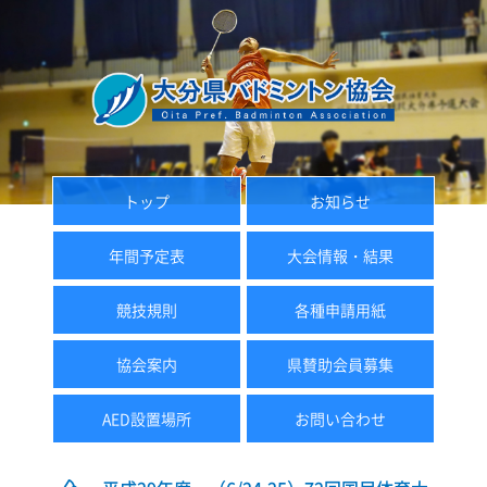
トップ
お知らせ
年間予定表
大会情報・結果
競技規則
各種申請用紙
協会案内
県賛助会員募集
AED設置場所
お問い合わせ