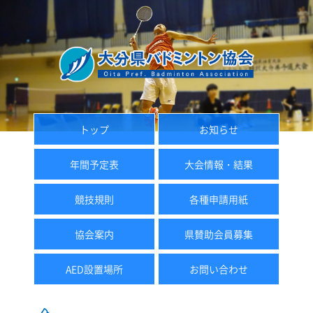
トップ
お知らせ
年間予定表
大会情報・結果
競技規則
各種申請用紙
協会案内
県賛助会員募集
AED設置場所
お問い合わせ