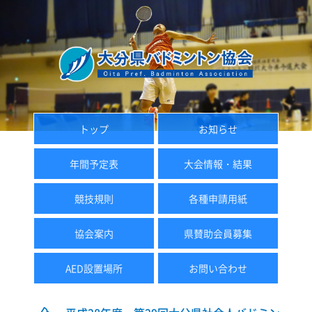
トップ
お知らせ
年間予定表
大会情報・結果
競技規則
各種申請用紙
協会案内
県賛助会員募集
AED設置場所
お問い合わせ