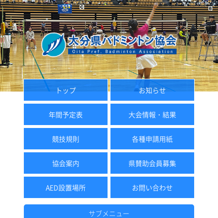
トップ
お知らせ
年間予定表
大会情報・結果
競技規則
各種申請用紙
協会案内
県賛助会員募集
AED設置場所
お問い合わせ
サブメニュー